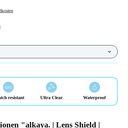
dkosten
tch resistant
Ultra Clear
Waterproof
onen "alkaya. | Lens Shield |