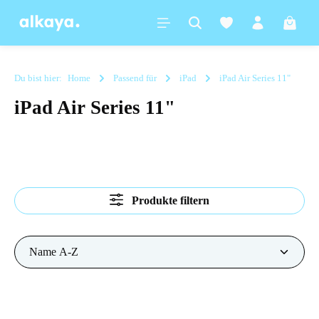
alt springen
Warenk
Du bist hier:
Home
Passend für
iPad
iPad Air Series 11"
iPad Air Series 11"
Produkte filtern