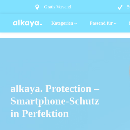
springen
Zur Hauptnavigation springen
Gratis Versand
5
Kategorien
Passend für
alkaya. Protection –
Smartphone-Schutz
in Perfektion