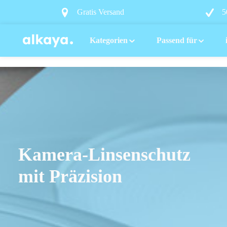
springen
Zur Hauptnavigation springen
Gratis Versand
5
Kategorien
Passend für
Kamera-Linsenschutz
mit Präzision