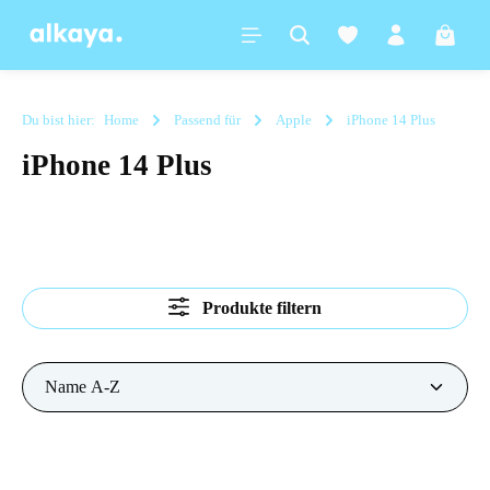
alt springen
Warenk
Du bist hier:
Home
Passend für
Apple
iPhone 14 Plus
iPhone 14 Plus
Produkte filtern