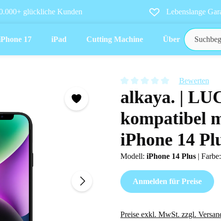
0.000+ glückliche Kunden
Lebenslange Gara
iPhone 17
iPad
Cutting Machine
Über uns
Bewerten
alkaya. | LU
Durchschnittliche Bewertung vo
kompatibel m
iPhone 14 Pl
Modell:
iPhone 14 Plus
|
Farbe
Anmelden für Preise
Preise exkl. MwSt. zzgl. Versan