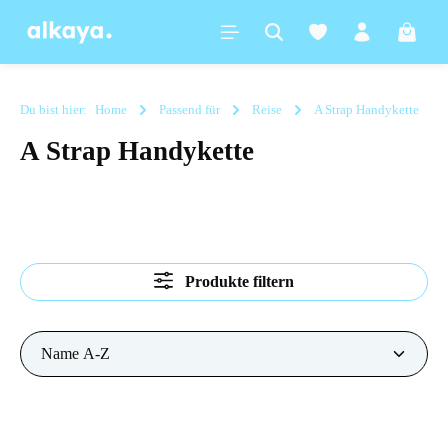
alt springen
Warenk
Du bist hier:
Home
Passend für
Reise
A Strap Handykette
A Strap Handykette
Produkte filtern