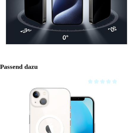
Produktgalerie überspringen
Passend dazu
Durchschnittliche Bewe