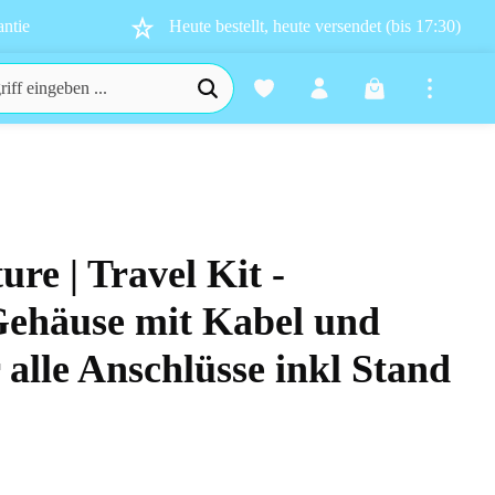
ntie
Heute bestellt, heute versendet (bis 17:30)
Warenkorb enthä
ure | Travel Kit -
n 0 von 5 Sternen
ehäuse mit Kabel und
alle Anschlüsse inkl Stand