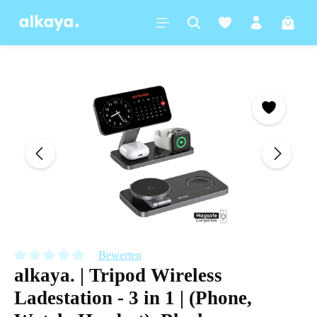
alt springen
Warenk
Bildergalerie überspringen
Bewerten
alkaya. | Tripod Wireless
Durchschnittliche Bewertung von 0 von 5 Sternen
Ladestation - 3 in 1 | (Phone,