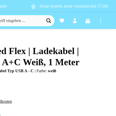
ntie
Heute bestellt, heute versendet (bis 17:30)
Warenkorb enthä
ed Flex | Ladekabel |
n 0 von 5 Sternen
B A+C Weiß, 1 Meter
abel Typ USB A - C
|
Farbe:
weiß
dkosten