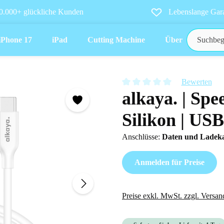
0.000+ glückliche Kunden
Lebenslange Gara
iPhone 17
iPad
Cutting Machine
Über uns
Bewerten
alkaya. | Spe
Durchschnittliche Bewertung vo
Silikon | US
Anschlüsse:
Daten und Ladek
Anmelden für Preise
Preise exkl. MwSt. zzgl. Versan