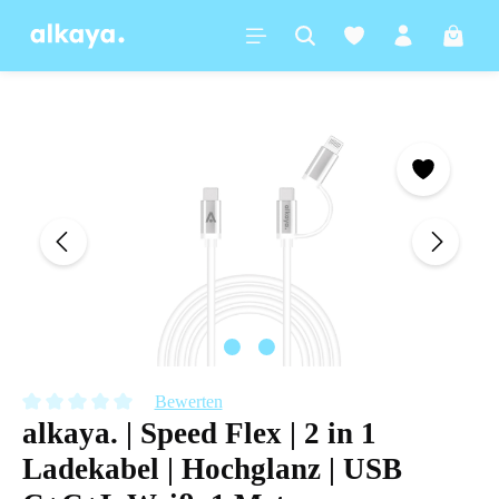
alt springen
Warenk
Bildergalerie überspringen
Bewerten
alkaya. | Speed Flex | 2 in 1
Durchschnittliche Bewertung von 0 von 5 Sternen
Ladekabel | Hochglanz | USB