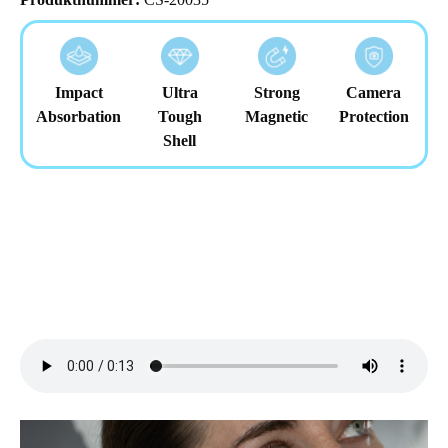
Impact
Ultra
Strong
Camera
Absorbation
Tough
Magnetic
Protection
Shell