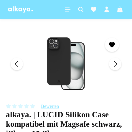
alt springen
Warenk
Bildergalerie überspringen
Bewerten
alkaya. | LUCID Silikon Case
Durchschnittliche Bewertung von 0 von 5 Sternen
kompatibel mit Magsafe schwarz,