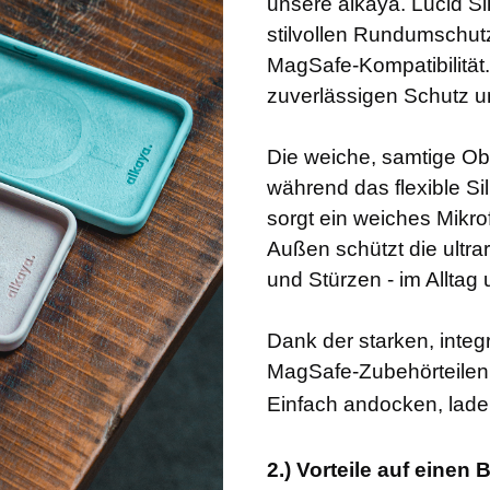
unsere alkaya. Lucid Si
stilvollen Rundumschutz
MagSafe-Kompatibilität. 
zuverlässigen Schutz u
Die weiche, samtige Ob
während das flexible Sil
sorgt ein weiches Mikrof
Außen schützt die ultra
und Stürzen - im Alltag
Dank der starken, integr
MagSafe-Zubehörteilen
Einfach andocken, laden
2.) Vorteile auf einen B