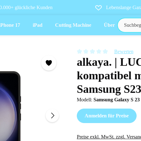
0.000+ glückliche Kunden
Lebenslange Gara
iPhone 17
iPad
Cutting Machine
Über uns
Bewerten
alkaya. | LU
Durchschnittliche Bewertung vo
kompatibel m
Samsung S2
Modell:
Samsung Galaxy S 23
Anmelden für Preise
Preise exkl. MwSt. zzgl. Versan