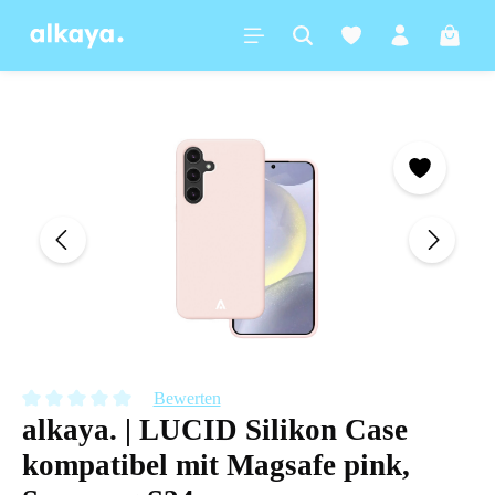
alt springen
Warenk
Bildergalerie überspringen
Bewerten
alkaya. | LUCID Silikon Case
Durchschnittliche Bewertung von 0 von 5 Sternen
kompatibel mit Magsafe pink,