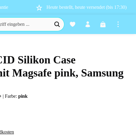
ntie
Heute bestellt, heute versendet (bis 17:30)
Warenkorb enthä
CID Silikon Case
n 0 von 5 Sternen
it Magsafe pink, Samsung
2+
|
Farbe:
pink
dkosten