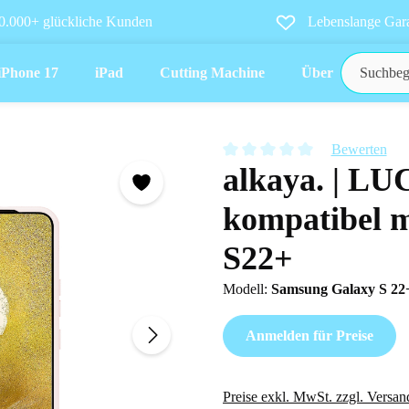
0.000+ glückliche Kunden
Lebenslange Gara
iPhone 17
iPad
Cutting Machine
Über uns
Bewerten
alkaya. | LU
Durchschnittliche Bewertung vo
kompatibel m
S22+
Modell:
Samsung Galaxy S 2
Anmelden für Preise
Preise exkl. MwSt. zzgl. Versan