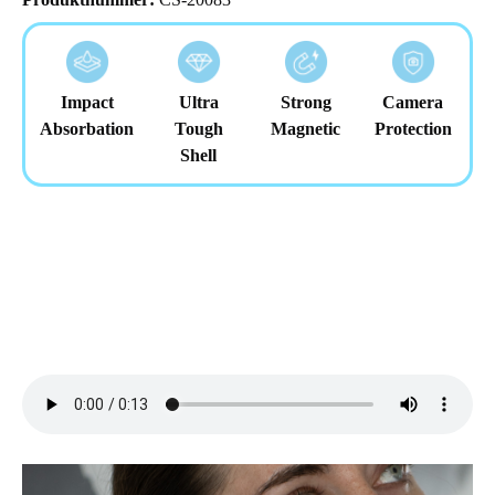
Impact
Ultra
Strong
Camera
Absorbation
Tough
Magnetic
Protection
Shell