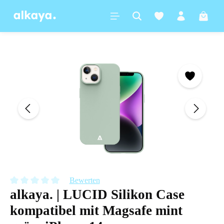
alt springen
Warenk
Bildergalerie überspringen
Bewerten
alkaya. | LUCID Silikon Case
Durchschnittliche Bewertung von 0 von 5 Sternen
kompatibel mit Magsafe mint