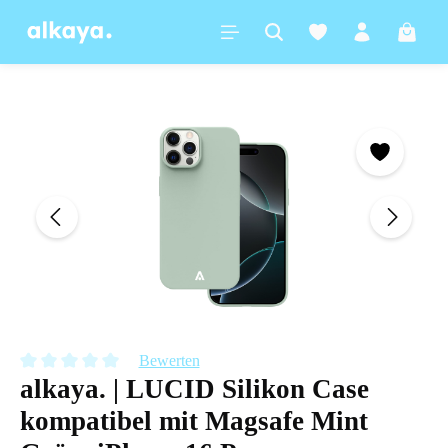
alt springen
Warenk
Bildergalerie überspringen
Bewerten
alkaya. | LUCID Silikon Case
Durchschnittliche Bewertung von 0 von 5 Sternen
kompatibel mit Magsafe Mint