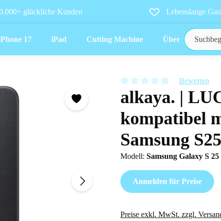
0.000+ glückliche Kunden
Lebenslange Gara
iPhone 17
iPad
Cutting Machine
Über uns
Bewerten
alkaya. | LU
Durchschnittliche Bewertung vo
kompatibel m
Samsung S2
Modell:
Samsung Galaxy S 25
Anmelden für Preise
Preise exkl. MwSt. zzgl. Versan