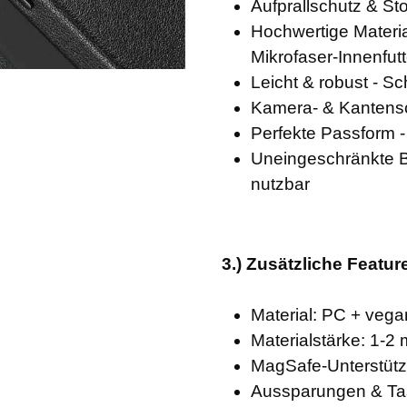
Aufprallschutz & Sto
Hochwertige Materia
Mikrofaser-Innenfutt
Leicht & robust - S
Kamera- & Kantensch
Perfekte Passform 
Uneingeschränkte Be
nutzbar
3.) Zusätzliche Featur
Material: PC + vega
Materialstärke: 1-2
MagSafe-Unterstütz
Aussparungen & Ta