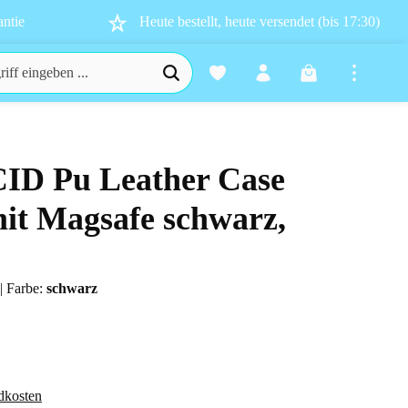
ntie
Heute bestellt, heute versendet (bis 17:30)
Warenkorb enthä
CID Pu Leather Case
n 0 von 5 Sternen
it Magsafe schwarz,
5
|
Farbe:
schwarz
dkosten