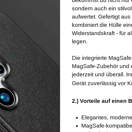
bekommst du nicht nur 
sondern auch ein stilvo
aufwertet. Gefertigt au
kombiniert die Hülle ei
Widerstandskraft - für a
legen.
Die integrierte MagSafe-
MagSafe-Zubehör und er
jederzeit und überall. I
Gerät zuverlässig vor K
2.) Vorteile auf einen B
Elegantes, moderne
MagSafe-kompatibel