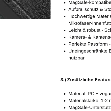
MagSafe-kompatibel
Aufprallschutz & Sto
Hochwertige Materia
Mikrofaser-Innenfutt
Leicht & robust - S
Kamera- & Kantensch
Perfekte Passform 
Uneingeschränkte Be
nutzbar
3.) Zusätzliche Featur
Material: PC + vega
Materialstärke: 1-2
MagSafe-Unterstütz