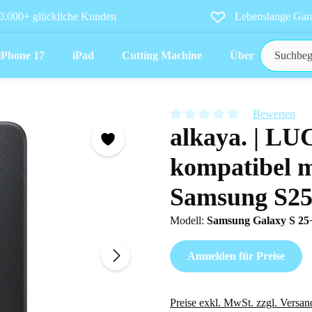
0.000+ glückliche Kunden
Lebenslange Gara
iPhone 17
iPad
Cutting Machine
Über uns
Bewerten
alkaya. | LU
Durchschnittliche Bewertung vo
kompatibel m
Samsung S2
Modell:
Samsung Galaxy S 2
Anmelden für Preise
Preise exkl. MwSt. zzgl. Versan