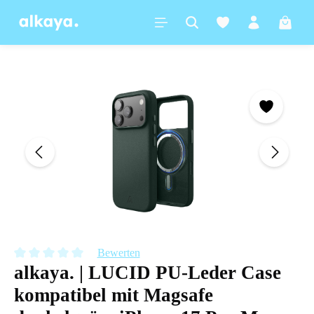
alt springen
Warenk
Bildergalerie überspringen
Bewerten
alkaya. | LUCID PU-Leder Case
Durchschnittliche Bewertung von 0 von 5 Sternen
kompatibel mit Magsafe