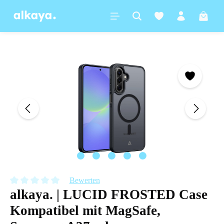
alt springen
Warenk
Bildergalerie überspringen
Bewerten
alkaya. | LUCID FROSTED Case
Durchschnittliche Bewertung von 0 von 5 Sternen
Kompatibel mit MagSafe,