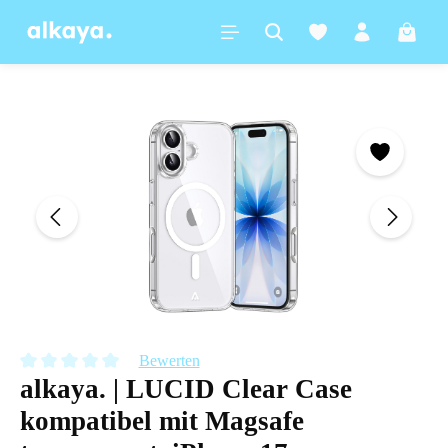
alt springen
Warenk
Bildergalerie überspringen
Bewerten
alkaya. | LUCID Clear Case
Durchschnittliche Bewertung von 0 von 5 Sternen
kompatibel mit Magsafe