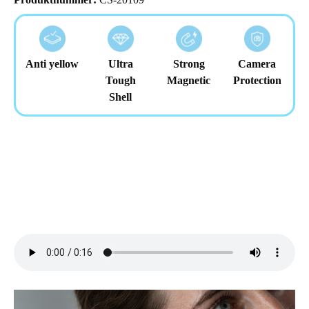
Anti yellow
Ultra
Strong
Camera
Tough
Magnetic
Protection
Shell