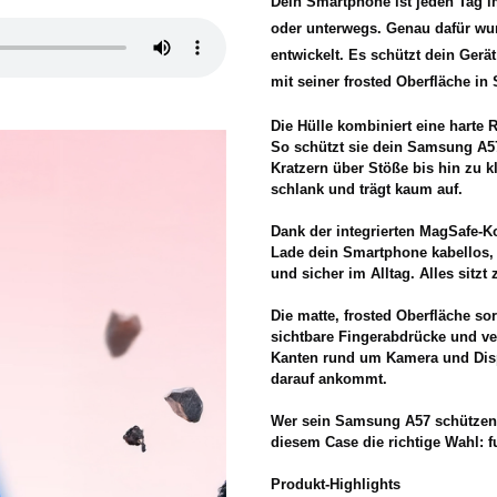
Dein Smartphone ist jeden Tag i
oder unterwegs. Genau dafür w
entwickelt. Es schützt dein Gerä
mit seiner frosted Oberfläche i
Die Hülle kombiniert eine harte
So schützt sie dein Samsung A57 
Kratzern über Stöße bis hin zu 
schlank und trägt kaum auf.
Dank der integrierten MagSafe-
Lade dein Smartphone kabellos, 
und sicher im Alltag. Alles sitzt 
Die matte, frosted Oberfläche sor
sichtbare Fingerabdrücke und ve
Kanten rund um Kamera und Disp
darauf ankommt.
Wer sein Samsung A57 schützen m
diesem Case die richtige Wahl: fu
Produkt-Highlights