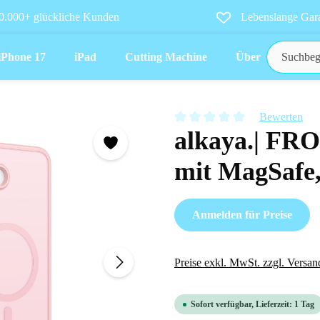
0.000+ glückliche Kunden
Lebenslange Gara
iPhone 17
iPad
Cutting Machine
Über uns
Bewerten
alkaya.| FR
Durchschnittliche Bewertung vo
mit MagSafe
Anmelden für Preise
Preise exkl. MwSt. zzgl. Versan
Sofort verfügbar, Lieferzeit: 1 Tag