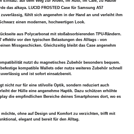
m Einsatz: auf dem Weg zur Arbeit, im Auto, im Café, zu Hause
urde das alkaya. LUCID FROSTED Case für Samsung A57
t zuverlässig, fühlt sich angenehm in der Hand an und verleiht ihm
n Schwarz einen modernen, hochwertigen Look.
 Rückseite aus Polycarbonat mit stoßabsorbierenden TPU-Rändern.
effektiv vor den typischen Belastungen des Alltags - von
kleinen Missgeschicken. Gleichzeitig bleibt das Case angenehm
Kompatibilität nutzt du magnetisches Zubehör besonders bequem.
befestige kompatible Wallets oder nutze weiteres Zubehör schnell
zuverlässig und ist sofort einsatzbereit.
gt nicht nur für eine stilvolle Optik, sondern reduziert auch
rleiht der Hülle eine angenehme Haptik. Dazu schützen erhöhte
lay die empfindlichen Bereiche deines Smartphones dort, wo es
öchte, ohne auf Design und Komfort zu verzichten, trifft mit
nktional, elegant und bereit für den Alltag.