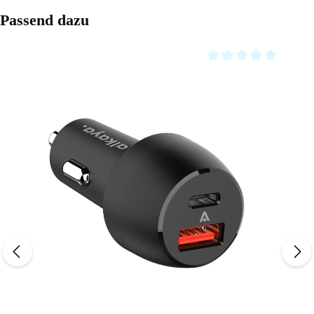
Produktgalerie überspringen
Passend dazu
Durchschnittliche Bewe