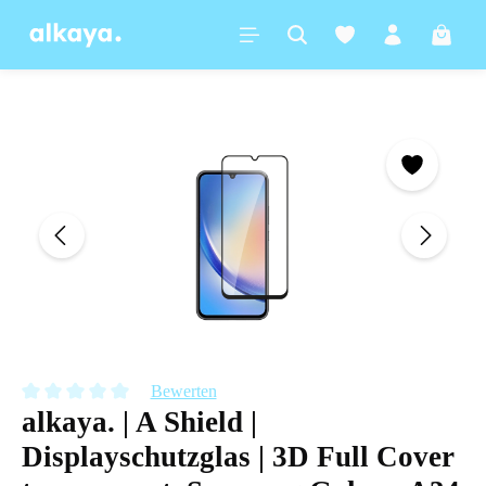
alt springen
Warenk
Bildergalerie überspringen
Bewerten
alkaya. | A Shield |
Durchschnittliche Bewertung von 0 von 5 Sternen
Displayschutzglas | 3D Full Cover