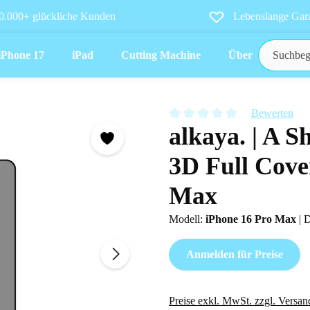
0.000+ glückliche Kunden
Lebenslange Gara
iPhone 17
iPad
Cutting Machine
Über uns
Bewerten
alkaya. | A Sh
Durchschnittliche Bewertung vo
3D Full Cove
Max
Modell:
iPhone 16 Pro Max
|
D
Anmelden für Preise
Preise exkl. MwSt. zzgl. Versan