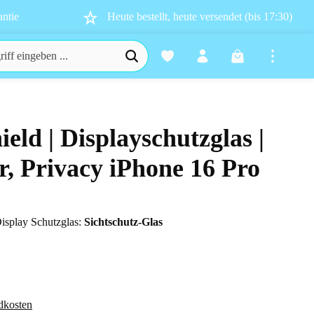
ntie
Heute bestellt, heute versendet (bis 17:30)
Warenkorb enthä
ield | Displayschutzglas |
n 0 von 5 Sternen
r, Privacy iPhone 16 Pro
isplay Schutzglas:
Sichtschutz-Glas
dkosten